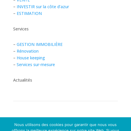
–
INVESTIR sur la côte d’azur
–
ESTIMATION
Services
–
GESTION IMMOBILIÈRE
–
Rénovation
–
House keeping
–
Services sur-mesure
Actualités
Copyright Riviera Homelife management © 2025 Tous
Nous utilisons des cookies pour garantir que nous vous
droits réservés. Site réalisé par l’agence
BASE SUD
.
offrons la meilleure expérience sur notre site Web. Si vous