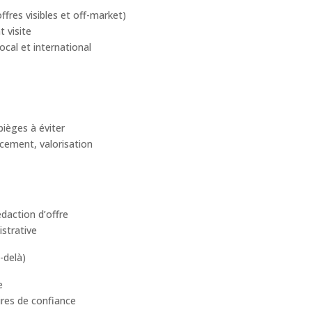
fres visibles et off-market)
t visite
ocal et international
pièges à éviter
ncement, valorisation
édaction d’offre
istrative
-delà)
e
ires de confiance