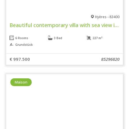
Hyères - 83400
Beautiful contemporary villa with sea view in Hyères.
6 Rooms
3 Bad
227 m²
Grundstück
€ 997.500
85296820
Maison