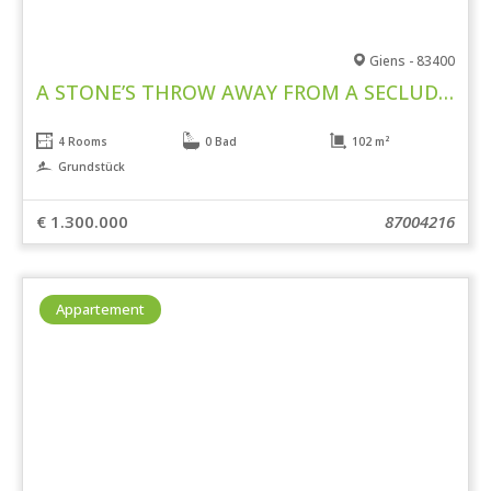
Giens - 83400
A STONE’S THROW AWAY FROM A SECLUDED BEACH
4 Rooms
0 Bad
102 m²
Grundstück
€ 1.300.000
87004216
Appartement