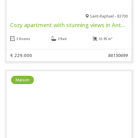
Saint-Raphaël - 83700
Cozy apartment with stunning views in Anthéor
3 Rooms
2 Bad
55.95 m²
€ 229.000
86150699
Maison