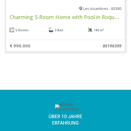
Les Issambres - 83380
Charming 5-Room Home with Pool in Roquebrune-sur-Argens
5 Rooms
0 Bad
186 m²
€ 990.000
86196399
ÜBER 10 JAHRE
ERFAHRUNG