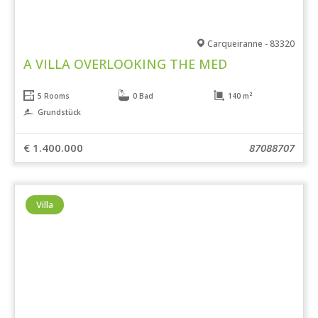
Carqueiranne - 83320
A VILLA OVERLOOKING THE MED
5 Rooms
0 Bad
140 m²
Grundstück
€ 1.400.000
87088707
Villa