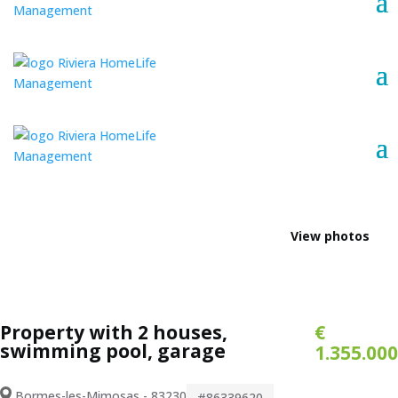
View photos
Property with 2 houses,
€
swimming pool, garage
1.355.000
Bormes-les-Mimosas - 83230
#86339620