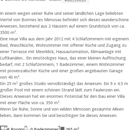
In einem wegen seiner Ruhe und seiner ländlichen Lage beliebten
Viertel von Bormes les Mimosas befindet sich dieses wunderschöne
Anwesen, bestehend aus 2 Häusern auf einem Grundstück von ca.
3500 m².
Eine neue Villa aus dem Jahr 2012 mit 4 Schlafzimmern mit eigenem
Bad, Waschküche, Wohnzimmer mit offener Küche und Zugang zu
einer Terrasse mit Meerblick, Hausautomation, Klimaanlage mit
Luftkanälen... Ein einstöckiges Haus, das einer kleinen Auffrischung
bedarf, mit 2 Schlafzimmern, 1 Badezimmer, einem Wohnzimmer
mit provenzalischer Küche und einer großen angebauten Garage
von 40 m².
Ein 25 m² großes Studio vervollständigt das Anwesen. Ein 9 x 4,5 m
großer Pool mit einem schönen Strand lädt zum Faulenzen ein.
Dieses Anwesen hat ein enormes Potenzial für den Bau einer Villa
mit einer Fläche von ca. 350 m².
Wenn Sie Ruhe, Sonne und von wilden Mimosen gesäumte Alleen
lieben, dann kommen Sie und besichtigen Sie dieses Anwesen.
8 Rooms
0 Badezimmer
265 m²