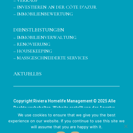
–
VERKAUF
–
INVESTIEREN AN DER CÔTE D’AZUR
–
IMMOBILIENBEWERTUNG
DIENSTLEISTUNGEN
–
IMMOBILIENVERWALTUNG
–
RENOVIERUNG
–
HOUSEKEEPING
–
MASSGESCHNEIDERTE SERVICES
AKTUELLES
Copyright Riviera Homelife Management © 2025 Alle
Rechte vorbehalten. Website erstellt von der Agentur
BASE SUD
.
Impressum
We use cookies to ensure that we give you the best
experience on our website. If you continue to use this site we
will assume that you are happy with it.