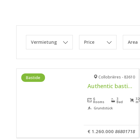
Vermietung
Price
Area
Collobrières - 83610
Bastide
Authentic bastide in an idyllic park
6
3
32
Rooms
Bad
m²
Grundstück
€ 1.260.000
86801718