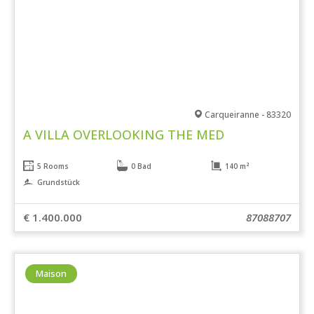
Carqueiranne - 83320
A VILLA OVERLOOKING THE MED
5 Rooms
0 Bad
140 m²
Grundstück
€ 1.400.000
87088707
Maison