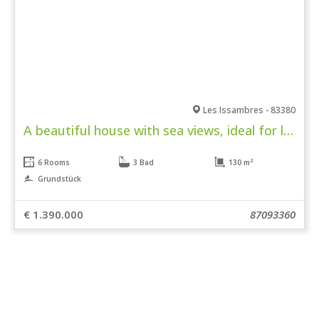
Les Issambres - 83380
A beautiful house with sea views, ideal for letting
6 Rooms
3 Bad
130 m²
Grundstück
€ 1.390.000
87093360