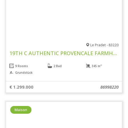
Le Pradet - 83220
19TH C AUTHENTIC PROVENCALE FARMHOUSE
9 Rooms
2 Bad
345 m²
Grundstück
€ 1.299.000
86998220
Maison