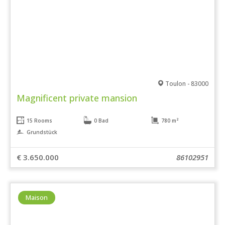
Toulon - 83000
Magnificent private mansion
15 Rooms
0 Bad
780 m²
Grundstück
€ 3.650.000
86102951
Maison