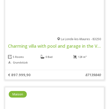
La Londe-les-Maures - 83250
Charming villa with pool and garage in the Valcros estate
5 Rooms
0 Bad
128 m²
Grundstück
€ 897.999,90
87139840
Maison